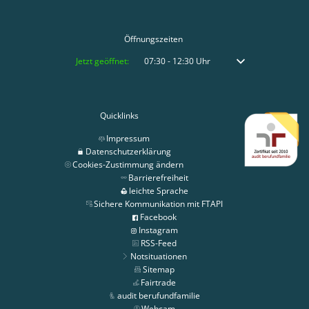
Öffnungszeiten
Klicken, um weitere Öffnungs- oder Schließzeiten auszublenden
Jetzt geöffnet:
07:30
-
12:30
Uhr
Von 07:30 bis 12:30 
Quicklinks
Impressum
Datenschutzerklärung
Cookies-Zustimmung ändern
Barrierefreiheit
leichte Sprache
Sichere Kommunikation mit FTAPI
Facebook
Instagram
RSS-Feed
Notsituationen
Sitemap
Fairtrade
audit berufundfamilie
Webcam