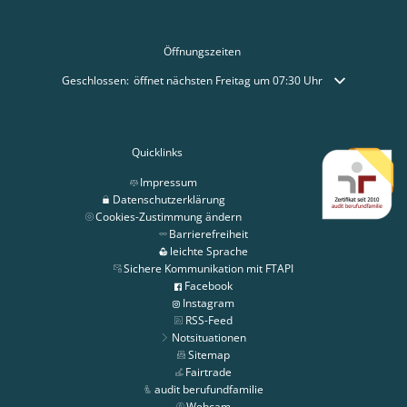
Öffnungszeiten
Klicken, um weitere Öffnungs- oder Schließzeiten auszublenden
Geschlossen:
öffnet nächsten Freitag um 07:30 Uhr
Quicklinks
Impressum
Datenschutzerklärung
Cookies-Zustimmung ändern
Barrierefreiheit
leichte Sprache
Sichere Kommunikation mit FTAPI
Facebook
Instagram
RSS-Feed
Notsituationen
Sitemap
Fairtrade
audit berufundfamilie
Webcam