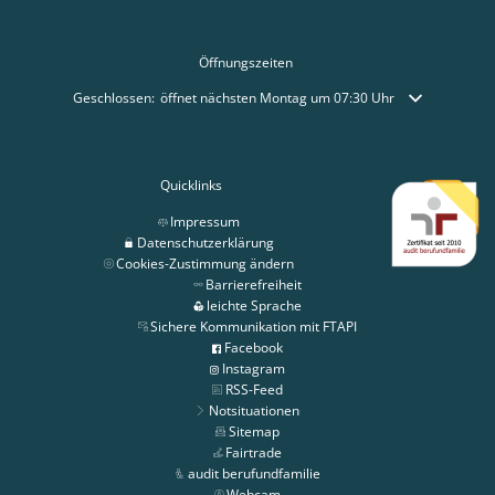
Öffnungszeiten
Klicken, um weitere Öffnungs- oder Schließzeiten auszublenden
Geschlossen:
öffnet nächsten Montag um 07:30 Uhr
Quicklinks
Impressum
Datenschutzerklärung
Cookies-Zustimmung ändern
Barrierefreiheit
leichte Sprache
Sichere Kommunikation mit FTAPI
Facebook
Instagram
RSS-Feed
Notsituationen
Sitemap
Fairtrade
audit berufundfamilie
Webcam