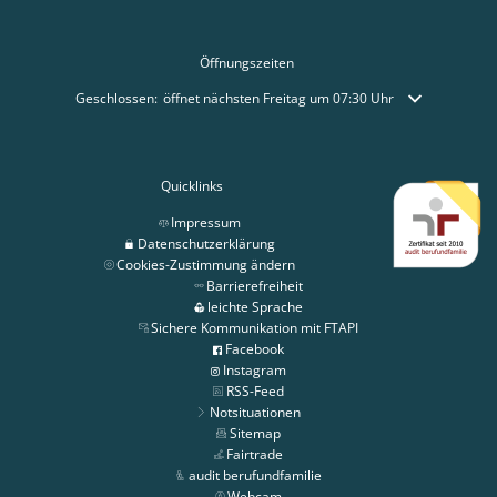
Öffnungszeiten
Klicken, um weitere Öffnungs- oder Schließzeiten auszublenden
Geschlossen:
öffnet nächsten Freitag um 07:30 Uhr
Quicklinks
Impressum
Datenschutzerklärung
Cookies-Zustimmung ändern
Barrierefreiheit
leichte Sprache
Sichere Kommunikation mit FTAPI
Facebook
Instagram
RSS-Feed
Notsituationen
Sitemap
Fairtrade
audit berufundfamilie
Webcam