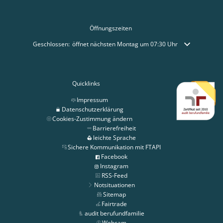
Öffnungszeiten
Klicken, um weitere Öffnungs- oder Schließzeiten auszublenden
Geschlossen:
öffnet nächsten Montag um 07:30 Uhr
Quicklinks
Impressum
Datenschutzerklärung
Cookies-Zustimmung ändern
Barrierefreiheit
leichte Sprache
Sichere Kommunikation mit FTAPI
Facebook
Instagram
RSS-Feed
Notsituationen
Sitemap
Fairtrade
audit berufundfamilie
Webcam