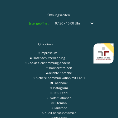
Öffnungszeiten
Klicken, um weitere Öffnungs- oder Schließzeiten auszublenden
Jetzt geöffnet:
07:30
-
16:00
Uhr
Von 07:30 bis 16:00 
Quicklinks
Impressum
Datenschutzerklärung
Cookies-Zustimmung ändern
Barrierefreiheit
leichte Sprache
Sichere Kommunikation mit FTAPI
Facebook
Instagram
RSS-Feed
Notsituationen
Sitemap
Fairtrade
audit berufundfamilie
Webcam