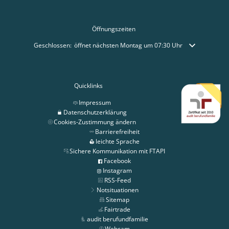
Öffnungszeiten
Klicken, um weitere Öffnungs- oder Schließzeiten auszublenden
Geschlossen:
öffnet nächsten Montag um 07:30 Uhr
Quicklinks
Impressum
Datenschutzerklärung
Cookies-Zustimmung ändern
Barrierefreiheit
leichte Sprache
Sichere Kommunikation mit FTAPI
Facebook
Instagram
RSS-Feed
Notsituationen
Sitemap
Fairtrade
audit berufundfamilie
Webcam