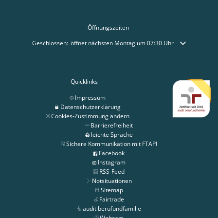
Öffnungszeiten
Klicken, um weitere Öffnungs- oder Schließzeiten auszublenden
Geschlossen:
öffnet nächsten Montag um 07:30 Uhr
Quicklinks
Impressum
Datenschutzerklärung
Cookies-Zustimmung ändern
Barrierefreiheit
leichte Sprache
Sichere Kommunikation mit FTAPI
Facebook
Instagram
RSS-Feed
Notsituationen
Sitemap
Fairtrade
audit berufundfamilie
Webcam