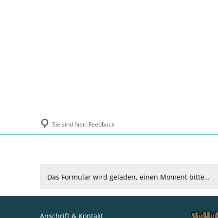
Politik und Verwaltung
Tourismus, Ku
Sie sind hier:
Feedback
Feedback
Das Formular wird geladen, einen Moment bitte…
Anschrift & Kontakt