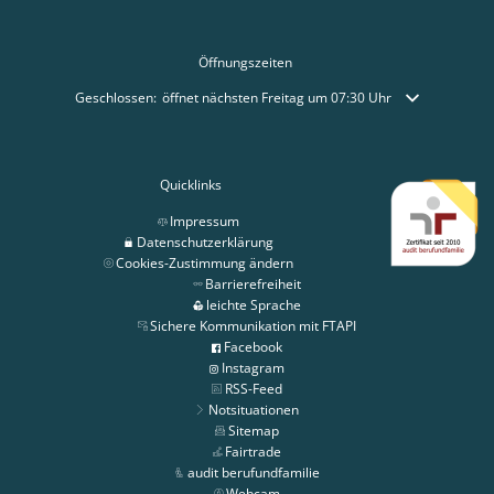
Öffnungszeiten
Klicken, um weitere Öffnungs- oder Schließzeiten auszublenden
Geschlossen:
öffnet nächsten Freitag um 07:30 Uhr
Quicklinks
Impressum
Datenschutzerklärung
Cookies-Zustimmung ändern
Barrierefreiheit
leichte Sprache
Sichere Kommunikation mit FTAPI
Facebook
Instagram
RSS-Feed
Notsituationen
Sitemap
Fairtrade
audit berufundfamilie
Webcam