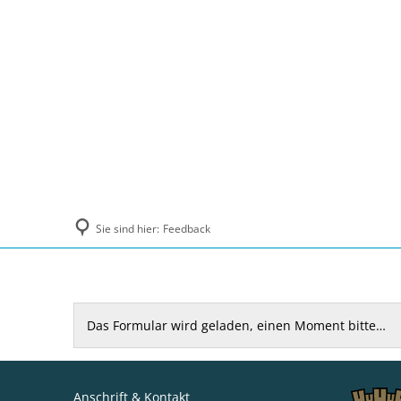
Politik und Verwaltung
Tourismus, Ku
Sie sind hier:
Feedback
Feedback
Das Formular wird geladen, einen Moment bitte…
Anschrift & Kontakt