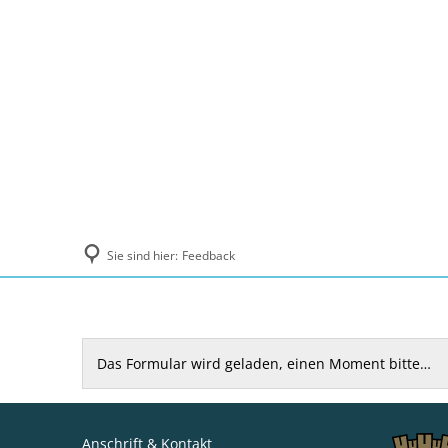
Politik und Verwaltung
Tourismus, Ku
Sie sind hier:
Feedback
Feedback
Das Formular wird geladen, einen Moment bitte…
Anschrift & Kontakt