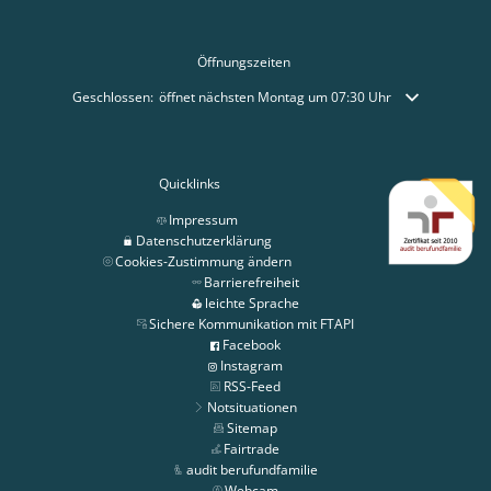
Öffnungszeiten
Klicken, um weitere Öffnungs- oder Schließzeiten auszublenden
Geschlossen:
öffnet nächsten Montag um 07:30 Uhr
Quicklinks
Impressum
Datenschutzerklärung
Cookies-Zustimmung ändern
Barrierefreiheit
leichte Sprache
Sichere Kommunikation mit FTAPI
Facebook
Instagram
RSS-Feed
Notsituationen
Sitemap
Fairtrade
audit berufundfamilie
Webcam