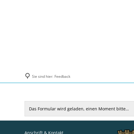
Politik und Verwaltung
Tourismus, Ku
Sie sind hier:
Feedback
Feedback
Das Formular wird geladen, einen Moment bitte…
Anschrift & Kontakt