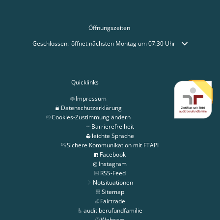
Öffnungszeiten
Klicken, um weitere Öffnungs- oder Schließzeiten auszublenden
Geschlossen:
öffnet nächsten Montag um 07:30 Uhr
Quicklinks
Impressum
Datenschutzerklärung
Cookies-Zustimmung ändern
Barrierefreiheit
leichte Sprache
Sichere Kommunikation mit FTAPI
Facebook
Instagram
RSS-Feed
Notsituationen
Sitemap
Fairtrade
audit berufundfamilie
Webcam