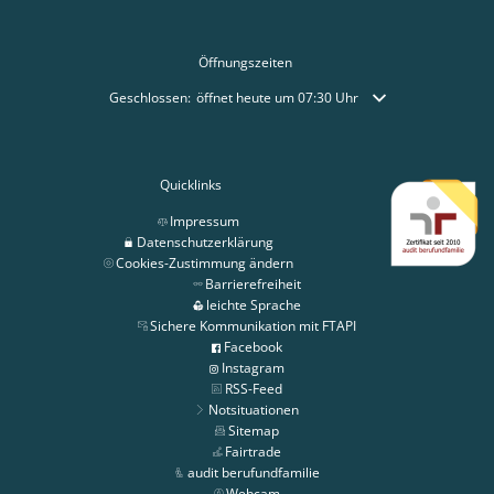
Öffnungszeiten
Klicken, um weitere Öffnungs- oder Schließzeiten auszublende
Geschlossen:
öffnet heute um 07:30 Uhr
Quicklinks
Impressum
Datenschutzerklärung
Cookies-Zustimmung ändern
Barrierefreiheit
leichte Sprache
Sichere Kommunikation mit FTAPI
Facebook
Instagram
RSS-Feed
Notsituationen
Sitemap
Fairtrade
audit berufundfamilie
Webcam