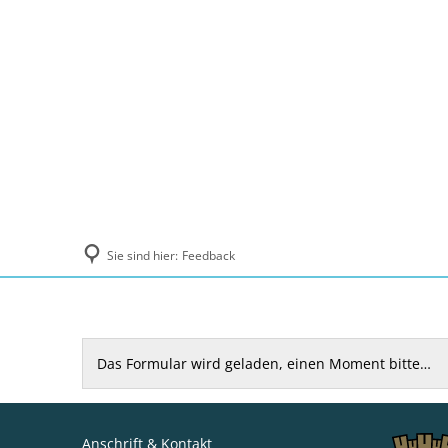
Politik und Verwaltung
Tourismus, Ku
Sie sind hier:
Feedback
Feedback
Das Formular wird geladen, einen Moment bitte…
Anschrift & Kontakt