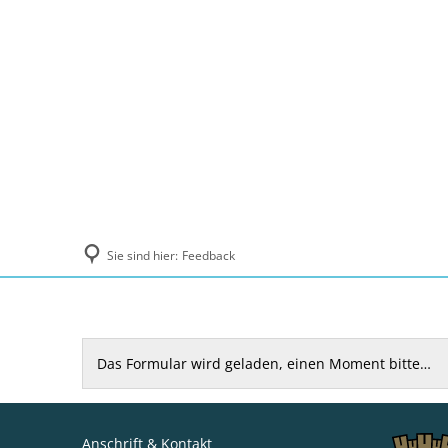
Politik und Verwaltung
Tourismus, Ku
Sie sind hier:
Feedback
Feedback
Das Formular wird geladen, einen Moment bitte…
Anschrift & Kontakt