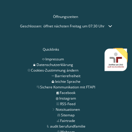
Öffnungszeiten
Klicken, um weitere Öffnungs- oder Schließzeiten auszublenden
Geschlossen:
öffnet nächsten Freitag um 07:30 Uhr
Quicklinks
Impressum
Datenschutzerklärung
Cookies-Zustimmung ändern
Barrierefreiheit
leichte Sprache
Sichere Kommunikation mit FTAPI
Facebook
Instagram
RSS-Feed
Notsituationen
Sitemap
Fairtrade
audit berufundfamilie
Webcam