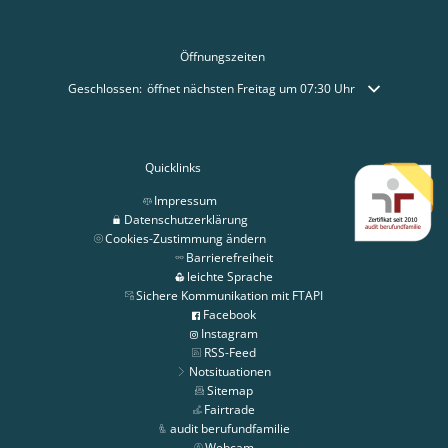
Öffnungszeiten
Klicken, um weitere Öffnungs- oder Schließzeiten auszublenden
Geschlossen:
öffnet nächsten Freitag um 07:30 Uhr
Quicklinks
Impressum
Datenschutzerklärung
Cookies-Zustimmung ändern
Barrierefreiheit
leichte Sprache
Sichere Kommunikation mit FTAPI
Facebook
Instagram
RSS-Feed
Notsituationen
Sitemap
Fairtrade
audit berufundfamilie
Webcam