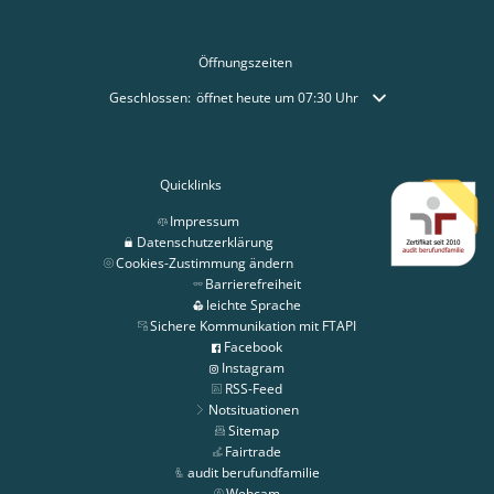
Öffnungszeiten
Klicken, um weitere Öffnungs- oder Schließzeiten auszublende
Geschlossen:
öffnet heute um 07:30 Uhr
Quicklinks
Impressum
Datenschutzerklärung
Cookies-Zustimmung ändern
Barrierefreiheit
leichte Sprache
Sichere Kommunikation mit FTAPI
Facebook
Instagram
RSS-Feed
Notsituationen
Sitemap
Fairtrade
audit berufundfamilie
Webcam