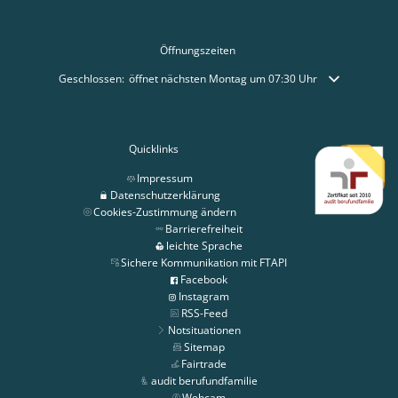
Öffnungszeiten
Klicken, um weitere Öffnungs- oder Schließzeiten auszublenden
Geschlossen:
öffnet nächsten Montag um 07:30 Uhr
Quicklinks
Impressum
Datenschutzerklärung
Cookies-Zustimmung ändern
Barrierefreiheit
leichte Sprache
Sichere Kommunikation mit FTAPI
Facebook
Instagram
RSS-Feed
Notsituationen
Sitemap
Fairtrade
audit berufundfamilie
Webcam