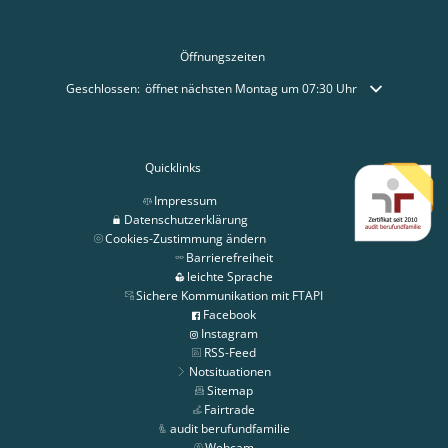
Öffnungszeiten
Klicken, um weitere Öffnungs- oder Schließzeiten auszublenden
Geschlossen:
öffnet nächsten Montag um 07:30 Uhr
Quicklinks
Impressum
Datenschutzerklärung
Cookies-Zustimmung ändern
Barrierefreiheit
leichte Sprache
Sichere Kommunikation mit FTAPI
Facebook
Instagram
RSS-Feed
Notsituationen
Sitemap
Fairtrade
audit berufundfamilie
Webcam