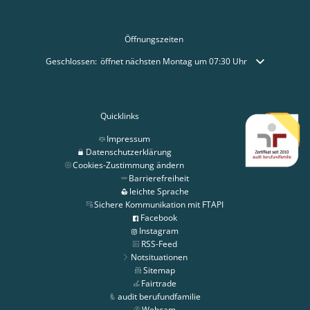
Öffnungszeiten
Klicken, um weitere Öffnungs- oder Schließzeiten auszublenden
Geschlossen:
öffnet nächsten Montag um 07:30 Uhr
Quicklinks
Impressum
Datenschutzerklärung
Cookies-Zustimmung ändern
Barrierefreiheit
leichte Sprache
Sichere Kommunikation mit FTAPI
Facebook
Instagram
RSS-Feed
Notsituationen
Sitemap
Fairtrade
audit berufundfamilie
Webcam