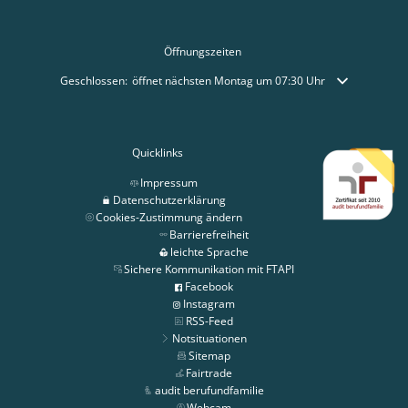
Öffnungszeiten
Klicken, um weitere Öffnungs- oder Schließzeiten auszublenden
Geschlossen:
öffnet nächsten Montag um 07:30 Uhr
Quicklinks
Impressum
Datenschutzerklärung
Cookies-Zustimmung ändern
Barrierefreiheit
leichte Sprache
Sichere Kommunikation mit FTAPI
Facebook
Instagram
RSS-Feed
Notsituationen
Sitemap
Fairtrade
audit berufundfamilie
Webcam