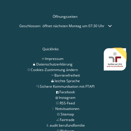
Öffnungszeiten
Klicken, um weitere Öffnungs- oder Schließzeiten auszublenden
Geschlossen:
öffnet nächsten Montag um 07:30 Uhr
Quicklinks
Impressum
Datenschutzerklärung
Cookies-Zustimmung ändern
Barrierefreiheit
leichte Sprache
Sichere Kommunikation mit FTAPI
Facebook
Instagram
RSS-Feed
Notsituationen
Sitemap
Fairtrade
audit berufundfamilie
Webcam