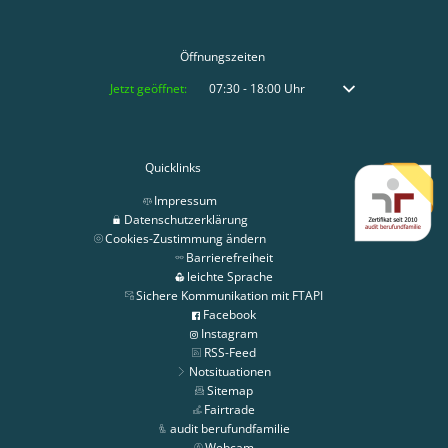
Öffnungszeiten
Klicken, um weitere Öffnungs- oder Schließzeiten auszublenden
Jetzt geöffnet:
07:30
-
18:00
Uhr
Von 07:30 bis 18:00 
Quicklinks
Impressum
Datenschutzerklärung
Cookies-Zustimmung ändern
Barrierefreiheit
leichte Sprache
Sichere Kommunikation mit FTAPI
Facebook
Instagram
RSS-Feed
Notsituationen
Sitemap
Fairtrade
audit berufundfamilie
Webcam