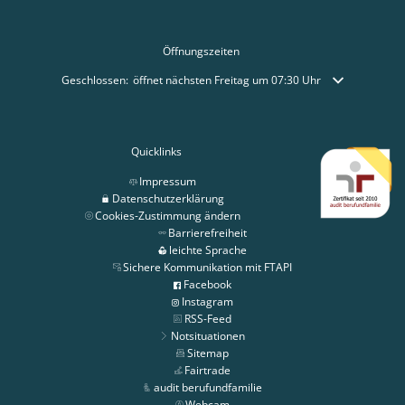
Öffnungszeiten
Klicken, um weitere Öffnungs- oder Schließzeiten auszublenden
Geschlossen:
öffnet nächsten Freitag um 07:30 Uhr
Quicklinks
Impressum
Datenschutzerklärung
Cookies-Zustimmung ändern
Barrierefreiheit
leichte Sprache
Sichere Kommunikation mit FTAPI
Facebook
Instagram
RSS-Feed
Notsituationen
Sitemap
Fairtrade
audit berufundfamilie
Webcam