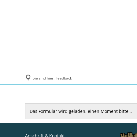
Politik und Verwaltung
Tourismus, Ku
Sie sind hier:
Feedback
Feedback
Das Formular wird geladen, einen Moment bitte…
Anschrift & Kontakt