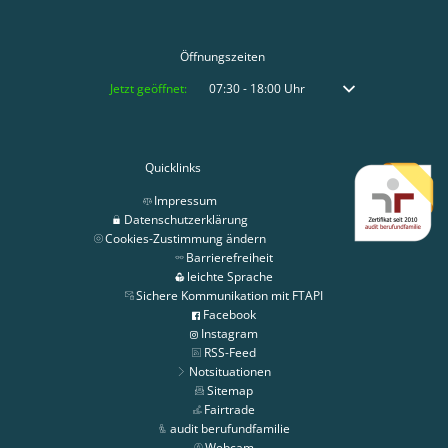
Öffnungszeiten
Klicken, um weitere Öffnungs- oder Schließzeiten auszublenden
Jetzt geöffnet:
07:30
-
18:00
Uhr
Von 07:30 bis 18:00 
Quicklinks
Impressum
Datenschutzerklärung
Cookies-Zustimmung ändern
Barrierefreiheit
leichte Sprache
Sichere Kommunikation mit FTAPI
Facebook
Instagram
RSS-Feed
Notsituationen
Sitemap
Fairtrade
audit berufundfamilie
Webcam