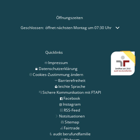
Öffnungszeiten
Klicken, um weitere Öffnungs- oder Schließzeiten auszublenden
Geschlossen:
öffnet nächsten Montag um 07:30 Uhr
Quicklinks
Impressum
Datenschutzerklärung
Cookies-Zustimmung ändern
Barrierefreiheit
leichte Sprache
Sichere Kommunikation mit FTAPI
Facebook
Instagram
RSS-Feed
Notsituationen
Sitemap
Fairtrade
audit berufundfamilie
Webcam