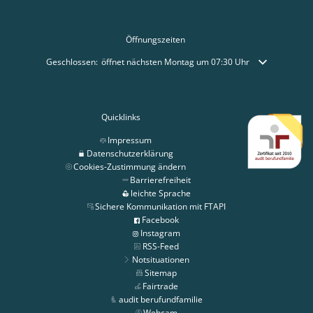
Öffnungszeiten
Klicken, um weitere Öffnungs- oder Schließzeiten auszublenden
Geschlossen:
öffnet nächsten Montag um 07:30 Uhr
Quicklinks
Impressum
Datenschutzerklärung
Cookies-Zustimmung ändern
Barrierefreiheit
leichte Sprache
Sichere Kommunikation mit FTAPI
Facebook
Instagram
RSS-Feed
Notsituationen
Sitemap
Fairtrade
audit berufundfamilie
Webcam