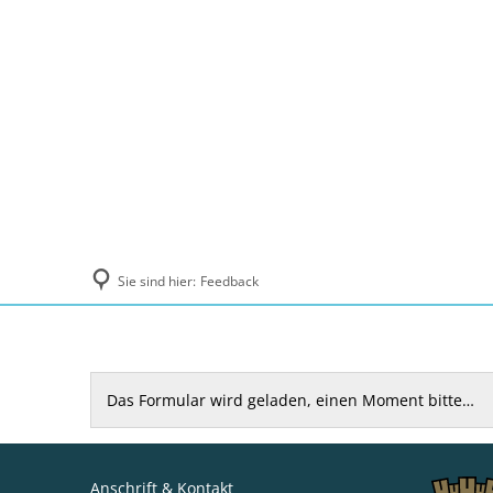
Politik und Verwaltung
Tourismus, Ku
Sie sind hier:
Feedback
Feedback
Das Formular wird geladen, einen Moment bitte…
Anschrift & Kontakt