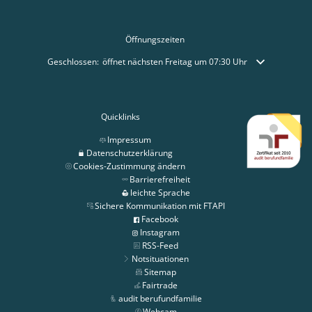
Öffnungszeiten
Klicken, um weitere Öffnungs- oder Schließzeiten auszublenden
Geschlossen:
öffnet nächsten Freitag um 07:30 Uhr
Quicklinks
Impressum
Datenschutzerklärung
Cookies-Zustimmung ändern
Barrierefreiheit
leichte Sprache
Sichere Kommunikation mit FTAPI
Facebook
Instagram
RSS-Feed
Notsituationen
Sitemap
Fairtrade
audit berufundfamilie
Webcam