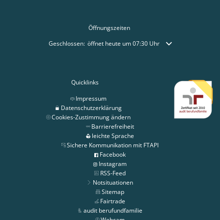
Öffnungszeiten
Klicken, um weitere Öffnungs- oder Schließzeiten auszublende
Geschlossen:
öffnet heute um 07:30 Uhr
Quicklinks
Impressum
Datenschutzerklärung
Cookies-Zustimmung ändern
Barrierefreiheit
leichte Sprache
Sichere Kommunikation mit FTAPI
Facebook
Instagram
RSS-Feed
Notsituationen
Sitemap
Fairtrade
audit berufundfamilie
Webcam