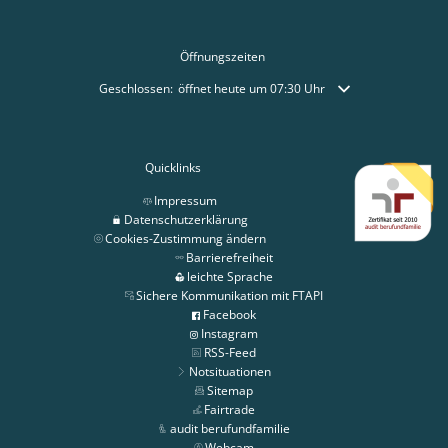
Öffnungszeiten
Klicken, um weitere Öffnungs- oder Schließzeiten auszublende
Geschlossen:
öffnet heute um 07:30 Uhr
Quicklinks
Impressum
Datenschutzerklärung
Cookies-Zustimmung ändern
Barrierefreiheit
leichte Sprache
Sichere Kommunikation mit FTAPI
Facebook
Instagram
RSS-Feed
Notsituationen
Sitemap
Fairtrade
audit berufundfamilie
Webcam