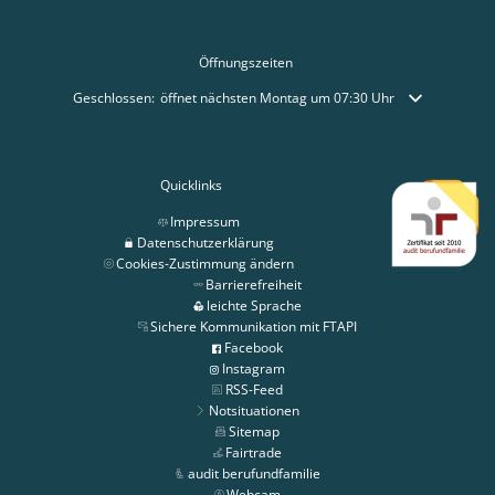
Öffnungszeiten
Klicken, um weitere Öffnungs- oder Schließzeiten auszublenden
Geschlossen:
öffnet nächsten Montag um 07:30 Uhr
Quicklinks
Impressum
Datenschutzerklärung
Cookies-Zustimmung ändern
Barrierefreiheit
leichte Sprache
Sichere Kommunikation mit FTAPI
Facebook
Instagram
RSS-Feed
Notsituationen
Sitemap
Fairtrade
audit berufundfamilie
Webcam