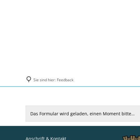
Politik und Verwaltung
Tourismus, Ku
Sie sind hier:
Feedback
Feedback
Das Formular wird geladen, einen Moment bitte…
Anschrift & Kontakt