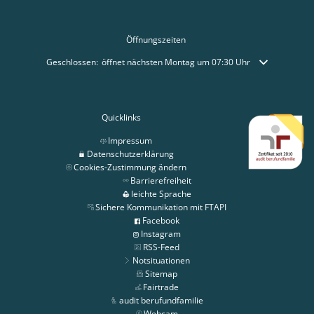
Öffnungszeiten
Klicken, um weitere Öffnungs- oder Schließzeiten auszublenden
Geschlossen:
öffnet nächsten Montag um 07:30 Uhr
Quicklinks
Impressum
Datenschutzerklärung
Cookies-Zustimmung ändern
Barrierefreiheit
leichte Sprache
Sichere Kommunikation mit FTAPI
Facebook
Instagram
RSS-Feed
Notsituationen
Sitemap
Fairtrade
audit berufundfamilie
Webcam