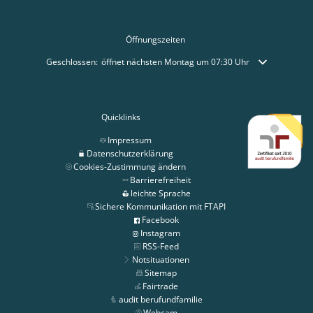
Öffnungszeiten
Klicken, um weitere Öffnungs- oder Schließzeiten auszublenden
Geschlossen:
öffnet nächsten Montag um 07:30 Uhr
Quicklinks
Impressum
Datenschutzerklärung
Cookies-Zustimmung ändern
Barrierefreiheit
leichte Sprache
Sichere Kommunikation mit FTAPI
Facebook
Instagram
RSS-Feed
Notsituationen
Sitemap
Fairtrade
audit berufundfamilie
Webcam