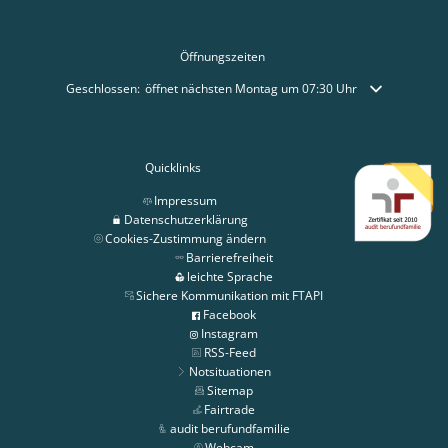
Öffnungszeiten
Klicken, um weitere Öffnungs- oder Schließzeiten auszublenden
Geschlossen:
öffnet nächsten Montag um 07:30 Uhr
Quicklinks
Impressum
Datenschutzerklärung
Cookies-Zustimmung ändern
Barrierefreiheit
leichte Sprache
Sichere Kommunikation mit FTAPI
Facebook
Instagram
RSS-Feed
Notsituationen
Sitemap
Fairtrade
audit berufundfamilie
Webcam