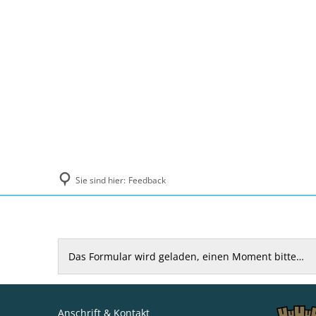
Politik und Verwaltung
Tourismus, Ku
Sie sind hier:
Feedback
Feedback
Das Formular wird geladen, einen Moment bitte…
Anschrift & Kontakt