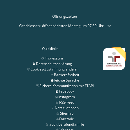
Öffnungszeiten
Klicken, um weitere Öffnungs- oder Schließzeiten auszublenden
Geschlossen:
öffnet nächsten Montag um 07:30 Uhr
Quicklinks
Impressum
Datenschutzerklärung
Cookies-Zustimmung ändern
Barrierefreiheit
leichte Sprache
Sichere Kommunikation mit FTAPI
Facebook
Instagram
RSS-Feed
Notsituationen
Sitemap
Fairtrade
audit berufundfamilie
Webcam