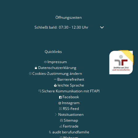
Öffnungszeiten
Klicken, um weitere Öffnungs- oder Schließzeiten auszublen
Schließt bald:
07:30
-
12:30
Uhr
Von 07:30 bis 12:30 Uhr
Quicklinks
Impressum
Datenschutzerklärung
Cookies-Zustimmung ändern
Barrierefreiheit
leichte Sprache
Sichere Kommunikation mit FTAPI
Facebook
Instagram
RSS-Feed
Notsituationen
Sitemap
Fairtrade
audit berufundfamilie
Webcam