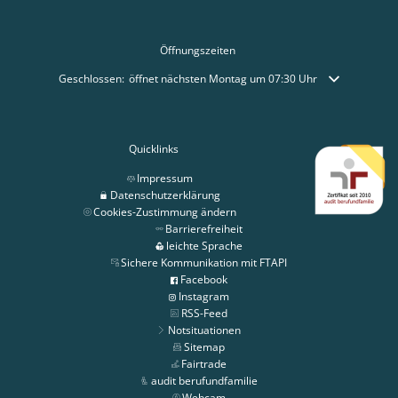
Öffnungszeiten
Klicken, um weitere Öffnungs- oder Schließzeiten auszublenden
Geschlossen:
öffnet nächsten Montag um 07:30 Uhr
Quicklinks
Impressum
Datenschutzerklärung
Cookies-Zustimmung ändern
Barrierefreiheit
leichte Sprache
Sichere Kommunikation mit FTAPI
Facebook
Instagram
RSS-Feed
Notsituationen
Sitemap
Fairtrade
audit berufundfamilie
Webcam