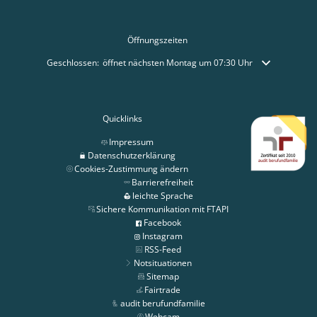
Öffnungszeiten
Klicken, um weitere Öffnungs- oder Schließzeiten auszublenden
Geschlossen:
öffnet nächsten Montag um 07:30 Uhr
Quicklinks
Impressum
Datenschutzerklärung
Cookies-Zustimmung ändern
Barrierefreiheit
leichte Sprache
Sichere Kommunikation mit FTAPI
Facebook
Instagram
RSS-Feed
Notsituationen
Sitemap
Fairtrade
audit berufundfamilie
Webcam