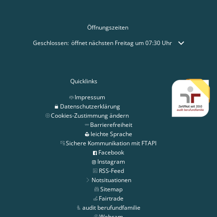
Öffnungszeiten
Klicken, um weitere Öffnungs- oder Schließzeiten auszublenden
Geschlossen:
öffnet nächsten Freitag um 07:30 Uhr
Quicklinks
Impressum
Datenschutzerklärung
Cookies-Zustimmung ändern
Barrierefreiheit
leichte Sprache
Sichere Kommunikation mit FTAPI
Facebook
Instagram
RSS-Feed
Notsituationen
Sitemap
Fairtrade
audit berufundfamilie
Webcam