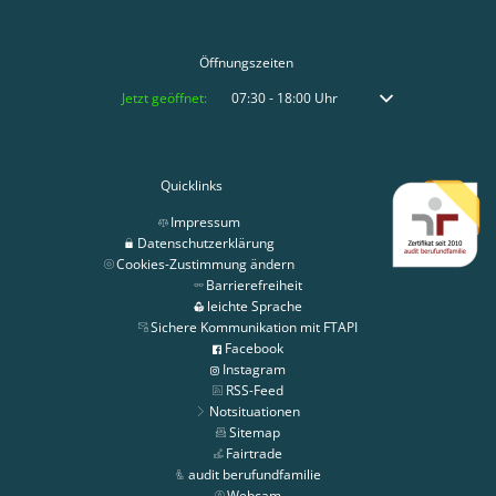
Öffnungszeiten
Klicken, um weitere Öffnungs- oder Schließzeiten auszublenden
Jetzt geöffnet:
07:30
-
18:00
Uhr
Von 07:30 bis 18:00 
Quicklinks
Impressum
Datenschutzerklärung
Cookies-Zustimmung ändern
Barrierefreiheit
leichte Sprache
Sichere Kommunikation mit FTAPI
Facebook
Instagram
RSS-Feed
Notsituationen
Sitemap
Fairtrade
audit berufundfamilie
Webcam