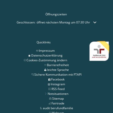
Öffnungszeiten
Klicken, um weitere Öffnungs- oder Schließzeiten auszublenden
Geschlossen:
öffnet nächsten Montag um 07:30 Uhr
Quicklinks
Impressum
Datenschutzerklärung
Cookies-Zustimmung ändern
Barrierefreiheit
leichte Sprache
Sichere Kommunikation mit FTAPI
Facebook
Instagram
RSS-Feed
Notsituationen
Sitemap
Fairtrade
audit berufundfamilie
Webcam