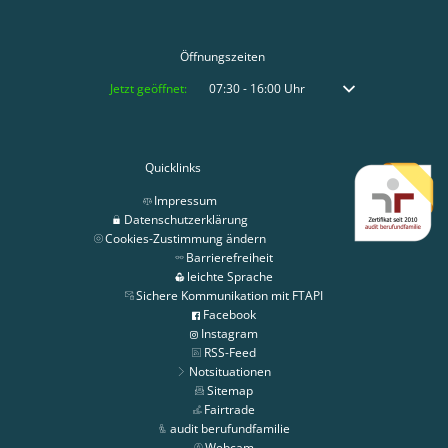
Öffnungszeiten
Klicken, um weitere Öffnungs- oder Schließzeiten auszublenden
Jetzt geöffnet:
07:30
-
16:00
Uhr
Von 07:30 bis 16:00 
Quicklinks
Impressum
Datenschutzerklärung
Cookies-Zustimmung ändern
Barrierefreiheit
leichte Sprache
Sichere Kommunikation mit FTAPI
Facebook
Instagram
RSS-Feed
Notsituationen
Sitemap
Fairtrade
audit berufundfamilie
Webcam